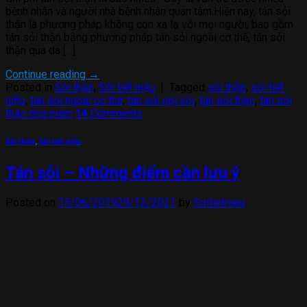
bệnh nhân và người nhà bệnh nhân quan tâm.Hiện nay, tán sỏi
thận là phương pháp không còn xa lạ với mọi người, bao gồm
tán sỏi thận bằng phương pháp tán sỏi ngoài cơ thể, tán sỏi
thận qua da […]
Continue reading
→
Posted in
Sỏi thận
,
Sỏi tiết niệu
|
Tagged
sỏi thận
,
sỏi tiết
niệu
,
tán sỏi ngoài cơ thể
,
tán sỏi nội soi
,
tán sỏi thận
,
tán sỏi
thận ống mềm
14
Comments
Sỏi thận
,
Sỏi tiết niệu
Tán sỏi – Những điểm cần lưu ý
Posted on
15/06/2019
29/12/2021
by
Soitietnieu