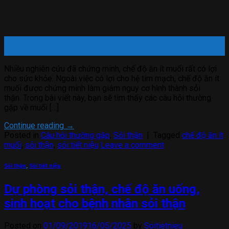
01
Th9
Nhiều nghiên cứu đã chứng minh, chế độ ăn ít muối rất có lợi
cho sức khỏe. Ngoài việc có lợi cho hệ tim mạch, chế độ ăn ít
muối được chứng minh làm giảm nguy cơ hình thành sỏi
thận. Trong bài viết này, bạn sẽ tìm thấy các câu hỏi thường
gặp về muối […]
Continue reading
→
Posted in
Câu hỏi thường gặp
,
Sỏi thận
|
Tagged
chế độ ăn ít
muối
,
sỏi thận
,
sỏi tiết niệu
Leave a comment
Sỏi thận
,
Sỏi tiết niệu
Dự phòng sỏi thận, chế độ ăn uống,
sinh hoạt cho bệnh nhân sỏi thận
Posted on
01/09/2019
16/05/2025
by
Soitietnieu