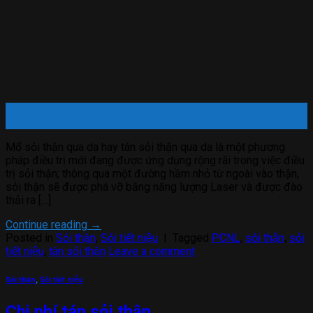
01
Th9
Mổ sỏi thận qua da hay tán sỏi thận qua da là một phương
pháp điều trị mới đang được ứng dụng rộng rãi trong việc điều
trị sỏi thận; thông qua một đường hầm nhỏ từ ngoài vào thận,
sỏi thận sẽ được phá vỡ bằng năng lượng Laser và được đào
thải ra […]
Continue reading
→
Posted in
Sỏi thận
,
Sỏi tiết niệu
|
Tagged
PCNL
,
sỏi thận
,
sỏi
tiết niệu
,
tán sỏi thận
Leave a comment
Sỏi thận
,
Sỏi tiết niệu
Chi phí tán sỏi thận