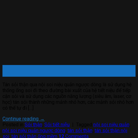
14
Th6
Tán sỏi thận qua nội soi niệu quản ngược dòng là sử dụng hệ
thống ống soi đi theo đường bài xuất của hệ tiết niệu để tiếp
cận sỏi và sử dụng các nguồn năng lượng (siêu âm, laser, cơ
học) tán sỏi thành những mảnh nhỏ hơn, các mảnh sỏi nhỏ hơn
có thể tự đi […]
Continue reading
→
Posted in
Sỏi thận
,
Sỏi tiết niệu
|
Tagged
nội soi niệu quản
,
nội soi niệu quản ngược dòng
,
tán sỏi thận
,
tán sỏi thận nội
soi
,
tán sỏi thận ống mềm
12
Comments