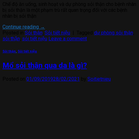
Chế độ ăn uống, sinh hoạt và dự phòng sỏi thận cho bệnh nhân
bị sỏi thận là một phạm trù rất quan trọng đối với các bệnh
nhân bị sỏi thận
Continue reading
→
Posted in
Sỏi thận
,
Sỏi tiết niệu
|
Tagged
dự phòng sỏi thận
,
sỏi thận
,
sỏi tiết niệu
Leave a comment
Sỏi thận
,
Sỏi tiết niệu
Mổ sỏi thận qua da là gì?
Posted on
01/09/2019
28/02/2021
by
Soitietnieu