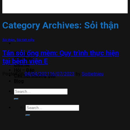
Category Archives:
Sỏi thận
Sỏi thận
,
Sỏi tiết niệu
Tán sỏi ống mềm: Quy trình thực hiện
Trang chủ
Giới thiệu
tại bệnh viện E
Liên hệ
Hỏi – Đáp
Posted on
04/04/2021
16/07/2023
by
Soitietnieu
Câu hỏi thường gặp
Blog