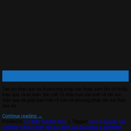
24
Th8
Tan soi than qua da là phương pháp can thiệp xâm lấn tối thiểu,
hiệu quả và an toàn. Bài viết 15 điều bạn cần biết về tán sỏi
thận qua da giúp bạn hiểu rõ hơn về phương pháp tán sỏi thận
qua da
Continue reading
→
Posted in
Sỏi thận
,
Sỏi tiết niệu
|
Tagged
tan soi qua da
,
tan
soi than
,
tán sỏi thận
,
tán sỏi thận qua da
Leave a comment