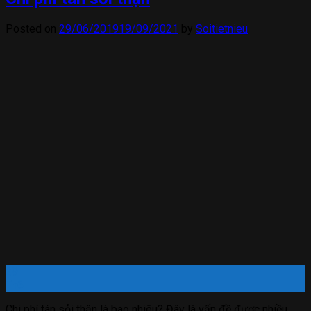
Posted on
29/06/2019
19/09/2021
by
Soitietnieu
29
Th6
Chi phí tán sỏi thận là bao nhiêu? Đây là vấn đề được nhiều