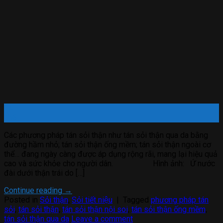
14
Th6
Các phương pháp tán sỏi thận như tán sỏi thận qua da bằng
đường hầm nhỏ; tán sỏi thận ống mềm; tán sỏi thận ngoài cơ
thể… đang ngày càng được áp dụng rộng rãi, mang lại hiệu quả
cao và sức khỏe cho người dân. Hình ảnh: Ứ nước
đài dưới thận trái do […]
Continue reading
→
Posted in
Sỏi thận
,
Sỏi tiết niệu
|
Tagged
phương pháp tán
sỏi
,
tán sỏi thận
,
tán sỏi thận nội soi
,
tán sỏi thận ống mềm
,
tán sỏi thận qua da
Leave a comment