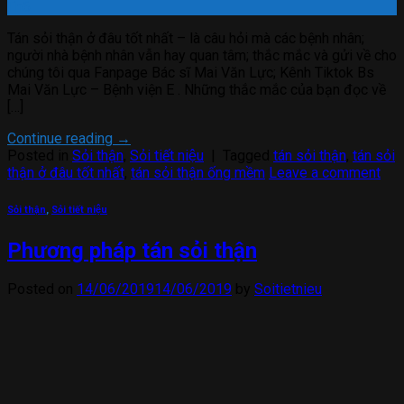
Th6
Tán sỏi thận ở đâu tốt nhất – là câu hỏi mà các bệnh nhân;
người nhà bệnh nhân vẫn hay quan tâm; thắc mắc và gửi về cho
chúng tôi qua Fanpage Bác sĩ Mai Văn Lực; Kênh Tiktok Bs
Mai Văn Lực – Bệnh viện E . Những thắc mắc của bạn đọc về
[…]
Continue reading
→
Posted in
Sỏi thận
,
Sỏi tiết niệu
|
Tagged
tán sỏi thận
,
tán sỏi
thận ở đâu tốt nhất
,
tán sỏi thận ống mềm
Leave a comment
Sỏi thận
,
Sỏi tiết niệu
Phương pháp tán sỏi thận
Posted on
14/06/2019
14/06/2019
by
Soitietnieu