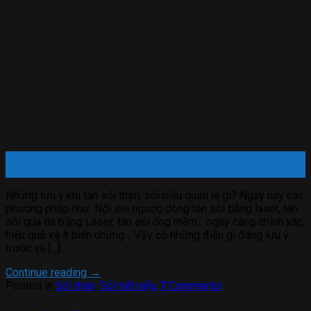
15
Th6
Những lưu ý khi tán sỏi thận, sỏi niệu quản là gì? Ngày nay các
phương pháp như: Nội soi ngược dòng tán sỏi bằng laser, tán
sỏi qua da bằng Laser, tán sỏi ống mềm… ngày càng chính xác,
hiệu quả và ít biến chứng… Vậy có những điều gì đáng lưu ý
trước và […]
Continue reading
→
Posted in
Sỏi thận
,
Sỏi tiết niệu
7
Comments