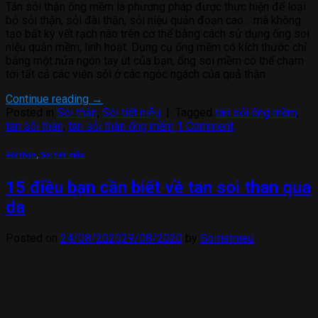
Tán sỏi thận ống mềm là phương pháp được thực hiện để loại
bỏ sỏi thận, sỏi đài thận, sỏi niệu quản đoạn cao… mà không
tạo bất kỳ vết rạch nào trên cơ thể bằng cách sử dụng ống soi
niệu quản mềm, linh hoạt. Dụng cụ ống mềm có kích thước chỉ
bằng một nửa ngón tay út của bạn, ống soi mềm có thể chạm
tới tất cả các viên sỏi ở các ngóc ngách của quả thận
Continue reading
→
Posted in
Sỏi thận
,
Sỏi tiết niệu
|
Tagged
tán sỏi ống mềm
,
tán sỏi thận
,
tán sỏi thận ống mềm
1
Comment
Sỏi thận
,
Sỏi tiết niệu
15 điều bạn cần biết về tan soi than qua
da
Posted on
24/08/2020
29/08/2020
by
Soitietnieu