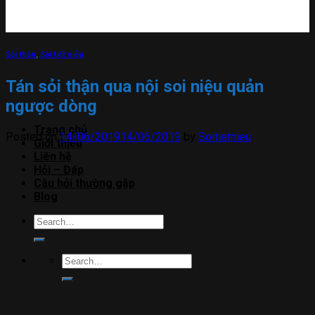
Sỏi thận
,
Sỏi tiết niệu
Tán sỏi thận qua nội soi niệu quản
ngược dòng
Trang chủ
Posted on
14/06/2019
14/06/2019
by
Soitietnieu
Giới thiệu
Liên hệ
Hỏi – Đáp
Câu hỏi thường gặp
Blog