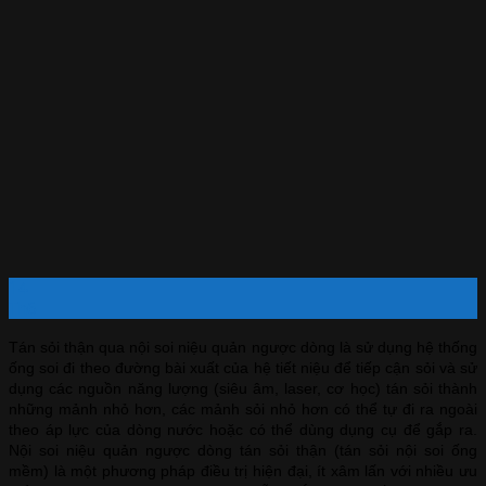
14
Th6
Tán sỏi thận qua nội soi niệu quản ngược dòng là sử dụng hệ thống
ống soi đi theo đường bài xuất của hệ tiết niệu để tiếp cận sỏi và sử
dụng các nguồn năng lượng (siêu âm, laser, cơ học) tán sỏi thành
những mảnh nhỏ hơn, các mảnh sỏi nhỏ hơn có thể tự đi ra ngoài
theo áp lực của dòng nước hoặc có thể dùng dụng cụ để gắp ra.
Nội soi niệu quản ngược dòng tán sỏi thận (tán sỏi nội soi ống
mềm) là một phương pháp điều trị hiện đại, ít xâm lấn với nhiều ưu