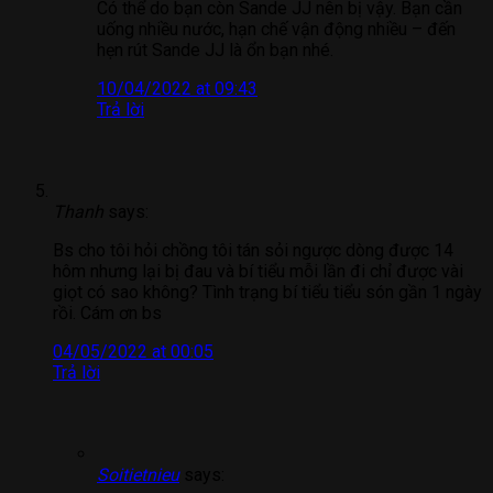
Có thể do bạn còn Sande JJ nên bị vậy. Bạn cần
uống nhiều nước, hạn chế vận động nhiều – đến
hẹn rút Sande JJ là ổn bạn nhé.
10/04/2022 at 09:43
Trả lời
Thanh
says:
Bs cho tôi hỏi chồng tôi tán sỏi ngược dòng được 14
hôm nhưng lại bị đau và bí tiểu mỗi lần đi chỉ được vài
giọt có sao không? Tình trạng bí tiểu tiểu són gần 1 ngày
rồi. Cám ơn bs
04/05/2022 at 00:05
Trả lời
Soitietnieu
says: