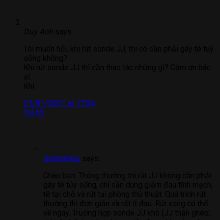
Duy Anh
says:
Tôi muốn hỏi, khi rút sonde JJ, thì có cần phải gây tê tuỷ
sống không?
Khi rút sonde JJ thì cần thao tác những gì? Cảm ơn bác
sĩ.
Khi
21/01/2021 at 17:26
Trả lời
Soitietnieu
says:
Chào bạn. Thông thường thì rút JJ không cần phải
gây tê tủy sống, chỉ cần dùng giảm đau tĩnh mạch,
tê tại chỗ và rút tại phòng thủ thuật. Quá trình rút
thường thì đơn giản và rất ít đau. Rút xong có thể
về ngay. Trường hợp sonde JJ khó (JJ thận ghép;