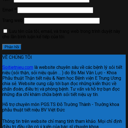
Email
*
Trang web
Lưu tên của tôi, email, và trang web trong trình duyệt này
cho lần bình luận kế tiếp của tôi.
VỀ CHÚNG TÔI
Soitietnieu.com
là website chuyên sâu về các bệnh lý sỏi tiết
niệu (sỏi thận, sỏi niệu quản ... ) do Bs Mai Văn Lực - Khoa
Phẫu thuật Thận tiết niệu & Nam học Bệnh viện E Trung Ương
chia sẻ. Website cung cấp tới bạn đọc những kiến thức về
chẩn đoán, điều trị và phòng bệnh. Tư vấn và hỗ trợ bạn đọc
những địa chỉ khám chữa bệnh sỏi tiết niệu uy tín.
Hỗ trợ chuyên môn PGS.TS Đỗ Trường Thành - Trưởng khoa
phẫu thuật tiết niệu BV Việt Đức
Thông tin trên website chỉ mang tính tham khảo. Mọi chỉ định
điều trị đều cần có ý kiến của bác sĩ chuyên khoa.