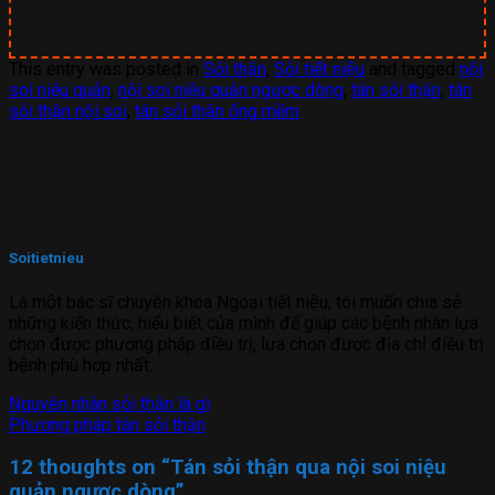
This entry was posted in
Sỏi thận
,
Sỏi tiết niệu
and tagged
nội
soi niệu quản
,
nội soi niệu quản ngược dòng
,
tán sỏi thận
,
tán
sỏi thận nội soi
,
tán sỏi thận ống mềm
.
Soitietnieu
Là một bác sĩ chuyên khoa Ngoại tiết niệu, tôi muốn chia sẻ
những kiến thức, hiểu biết của mình để giúp các bệnh nhân lựa
chọn được phương pháp điều trị, lựa chọn được địa chỉ điều trị
bệnh phù hợp nhất.
Nguyên nhân sỏi thận là gì
Phương pháp tán sỏi thận
12 thoughts on “
Tán sỏi thận qua nội soi niệu
quản ngược dòng
”