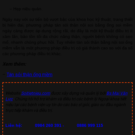
– Hẹp niệu quản.
Ngày nay với sự tiến bộ vượt bậc của khoa học kỹ thuật, trang thiết
bị hiện đại, phương pháp tán sỏi thận nội soi bằng ống soi mềm
ngày càng được áp dụng rộng rãi, do đây là một kỹ thuật điều trị ít
xâm lấn, bảo tồn tối đa chức năng thận, người bệnh không có sẹo
mổ, nhanh chóng phục hồi. Tuy nhiên tán sỏi thận bằng nội soi ống
mềm vẫn là một phương pháp điều trị có giá thành cao so với đa số
các phương pháp điều trị khác.
Xem thêm:
–
Tán sỏi thận ống mềm
Website
Soitietnieu.com
được xây dựng và quản lý bởi
Bs Mai Văn
Lực
. Chúng tôi hỗ trợ khám và điều trị các bệnh lý Ngoại khoa tiết
niệu tại các bệnh viện uy tín do các bác sĩ giỏi, giáo sư đầu ngành
trực tiếp khám và điều trị.
Liên hệ:
0984 260 391 -
0886 999 115