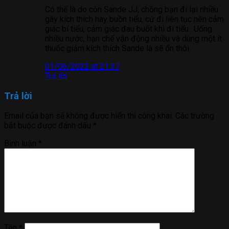
Có thể là do còn Sande JJ, chồng bạn đi lại nhiều
gây kích thích hay buồn tiểu, cứ đi liên tục nên cảm
giác bí tiểu, cảm giác đau buốt khi đi tiểu.. Uống
nhiều nước, hạn chế vận động nhiều và dùng một ít
thuốc giảm kích thích Sande là sẽ ổn thôi
01/06/2022 at 21:37
Trả lời
Trả lời
Email của bạn sẽ không được hiển thị công khai.
Các trường
bắt buộc được đánh dấu
*
Bình luận
*
Tên
*