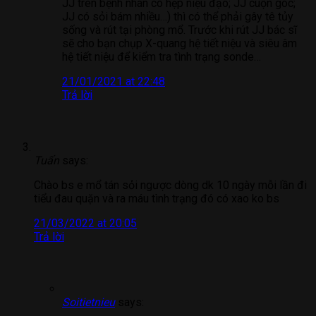
JJ trên bệnh nhân có hẹp niệu đạo; JJ cuộn góc;
JJ có sỏi bám nhiều…) thì có thể phải gây tê tủy
sống và rút tại phòng mổ. Trước khi rút JJ bác sĩ
sẽ cho bạn chụp X-quang hệ tiết niệu và siêu âm
hệ tiết niệu để kiểm tra tình trạng sonde…
21/01/2021 at 22:48
Trả lời
Tuấn
says:
Chào bs e mổ tán sỏi ngược dòng dk 10 ngày mỗi lần đi
tiểu đau quặn và ra máu tình trạng đó có xao ko bs
21/03/2022 at 20:05
Trả lời
Soitietnieu
says: