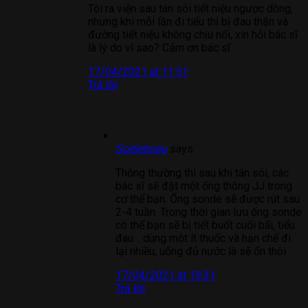
Tôi ra viện sau tán sỏi tiết niệu ngược dòng,
nhưng khi mỗi lần đi tiểu thị bị đau thận và
đường tiết niệu không chịu nổi, xin hỏi bác sĩ
là lý do vì sao? Cảm ơn bác sĩ
17/04/2021 at 11:51
Trả lời
Soitietnieu
says:
Thông thường thì sau khi tán sỏi, các
bác sĩ sẽ đặt một ống thông JJ trong
cơ thể bạn. Ống sonde sẽ được rút sau
2-4 tuần. Trong thời gian lưu ống sonde
có thể bạn sẽ bị tiết buốt cuối bãi, tiểu
đau… dùng một ít thuốc và hạn chế đi
lại nhiều, uống đủ nước là sẽ ổn thôi
17/04/2021 at 19:31
Trả lời