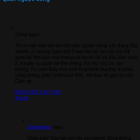
Dũng
says:
Tôi ra viện sau tán sỏi tiết niệu ngược dòng vẫn đang đặt
sonde JJ nhưng ngày thứ 5 sau khi nội soi tán sỏi đã
quan hệ tình dục nhẹ nhàng với vợ tôi rồi và đều đặn cách
3, 4 ngày lại quan hệ nhẹ nhàng. Xin hỏi vậy có sao
không. Tôi cảm thấy mọi sinh hoạt bình thường dù phải
uống kháng sinh Cefpivoxil 400…Xin bác sỹ giỏi tư vấn.
Cảm ơn.
06/01/2021 at 11:06
Trả lời
Soitietnieu
says:
Chào bạn! Sau tán sỏi nội soi ngược dòng thông