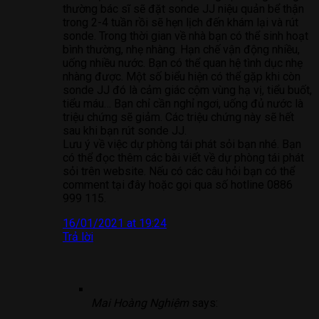
thường bác sĩ sẽ đặt sonde JJ niệu quản bể thận
trong 2-4 tuần rồi sẽ hẹn lịch đến khám lại và rút
sonde. Trong thời gian về nhà bạn có thể sinh hoạt
bình thường, nhẹ nhàng. Hạn chế vận động nhiều,
uống nhiều nước. Bạn có thể quan hệ tình dục nhẹ
nhàng được. Một số biểu hiện có thể gặp khi còn
sonde JJ đó là cảm giác cộm vùng hạ vị, tiểu buốt,
tiểu máu… Bạn chỉ cần nghỉ ngơi, uống đủ nước là
triệu chứng sẽ giảm. Các triệu chứng này sẽ hết
sau khi bạn rút sonde JJ.
Lưu ý về việc dự phòng tái phát sỏi bạn nhé. Bạn
có thể đọc thêm các bài viết về dự phòng tái phát
sỏi trên website. Nếu có các câu hỏi bạn có thể
comment tại đây hoặc gọi qua số hotline 0886
999 115.
16/01/2021 at 19:24
Trả lời
Mai Hoàng Nghiệm
says: