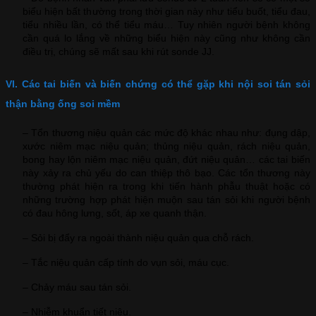
biểu hiện bất thường trong thời gian này như tiểu buốt, tiểu đau,
tiểu nhiều lần, có thể tiểu máu… Tuy nhiên người bệnh không
cần quá lo lắng về những biểu hiện này cũng như không cần
điều trị, chúng sẽ mất sau khi rút sonde JJ.
VI. Các tai biến và biến chứng có thể gặp khi nội soi tán sỏi
thận bằng ống soi mềm
– Tổn thương niệu quản các mức độ khác nhau như: đụng dập,
xước niêm mạc niệu quản; thủng niệu quản, rách niệu quản,
bong hay lộn niêm mạc niệu quản, đứt niệu quản… các tai biến
này xảy ra chủ yếu do can thiệp thô bạo. Các tổn thương này
thường phát hiện ra trong khi tiến hành phẫu thuật hoặc có
những trường hợp phát hiện muộn sau tán sỏi khi người bệnh
có đau hông lưng, sốt, áp xe quanh thận.
– Sỏi bị đẩy ra ngoài thành niệu quản qua chỗ rách.
– Tắc niệu quản cấp tính do vụn sỏi, máu cục.
– Chảy máu sau tán sỏi.
– Nhiễm khuẩn tiết niệu.