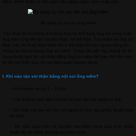
điểm, bệnh nhân có thời gian hậu phẫu ngắn, sớm xuất viện.
Bộ dụng cụ nội soi ống mềm
Trên thực tế có không ít trường hợp có thể dùng ống soi cứng hoặc
ống bán cứng để tán sỏi trên thận, sỏi bể thận. Tuy nhiên về mặt chỉ
định, các sỏi ở bể thận hoặc sỏi ở đài thận khi tán ngược dòng thì
chúng ta cần sử dụng ống soi mềm. Trong bài viết này chúng tôi sử
dụng thuật ngữ tán sỏi thận bằng ống soi mềm để thay thế cho cụm
từ tán sỏi thận qua nội soi niệu quản ngược dòng.
I. Khi nào tán sỏi thận bằng nội soi ống mềm?
– Kích thước sỏi từ 1 – 2,5cm.
– Các trường hợp điều trị thất bại sau tán sỏi ngoài cơ thể.
– Sỏi thận sót sau khi tán sỏi ngoài cơ thể, sau phẫu thuật hoặc
tái phát.
– Sỏi niệu quản trên di chuyển vào thận trong quá trình phẫu
thuật lấy sỏi bằng đường sau phúc mạc.