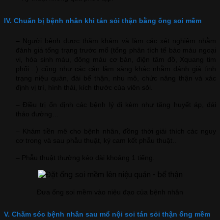
IV. Chuẩn bị bệnh nhân khi tán sỏi thận bằng ống soi mềm
– Người bệnh được thăm khám và làm các xét nghiệm nhằm
đánh giá tổng trạng trước mổ (tổng phân tích tế bào máu ngoại
vi, hóa sinh máu, đông máu cơ bản, điện tâm đồ, Xquang tim
phổi…) cũng như các cận lâm sàng khác nhằm đánh giá tình
trạng niệu quản, đài bể thận, nhu mô, chức năng thận và xác
định vị trí, hình thái, kích thước của viên sỏi.
– Điều trị ổn định các bệnh lý đi kèm như tăng huyết áp, đái
tháo đường…
– Khám tiền mê cho bệnh nhân, đồng thời giải thích các nguy
cơ trong và sau phẫu thuật, ký cam kết phẫu thuật..
– Phẫu thuật thường kéo dài khoảng 1 tiếng.
Đưa ống soi mềm vào niệu đạo của bệnh nhân
V. Chăm sóc bệnh nhân sau mổ nội soi tán sỏi thận ống mềm