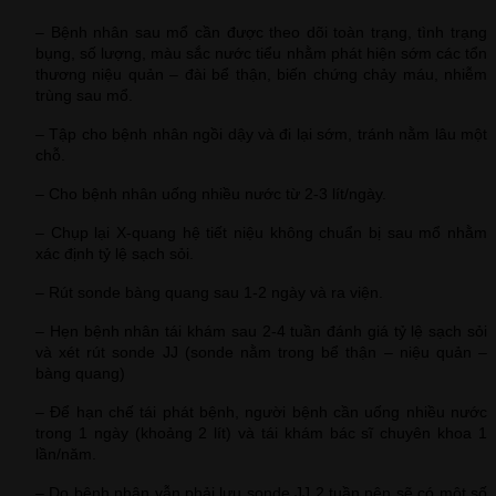
– Bệnh nhân sau mổ cần được theo dõi toàn trạng, tình trạng
bụng, số lượng, màu sắc nước tiểu nhằm phát hiện sớm các tổn
thương niệu quản – đài bể thận, biến chứng chảy máu, nhiễm
trùng sau mổ.
– Tập cho bệnh nhân ngồi dậy và đi lại sớm, tránh nằm lâu một
chỗ.
– Cho bệnh nhân uống nhiều nước từ 2-3 lít/ngày.
– Chụp lại X-quang hệ tiết niệu không chuẩn bị sau mổ nhằm
xác định tỷ lệ sạch sỏi.
– Rút sonde bàng quang sau 1-2 ngày và ra viện.
– Hẹn bệnh nhân tái khám sau 2-4 tuần đánh giá tỷ lệ sạch sỏi
và xét rút sonde JJ (sonde nằm trong bể thận – niệu quản –
bàng quang)
– Để hạn chế tái phát bệnh, người bệnh cần uống nhiều nước
trong 1 ngày (khoảng 2 lít) và tái khám bác sĩ chuyên khoa 1
lần/năm.
– Do bệnh nhân vẫn phải lưu sonde JJ 2 tuần nên sẽ có một số