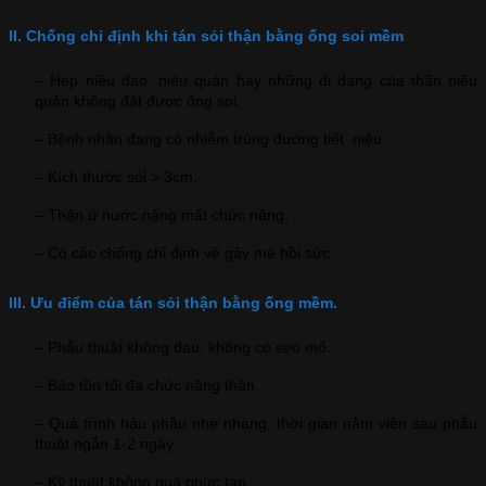
II. Chống chỉ định khi tán sỏi thận bằng ống soi mềm
– Hẹp niệu đạo, niệu quản hay những dị dạng của thận niệu
quản không đặt được ống soi.
– Bệnh nhân đang có nhiễm trùng đường tiết niệu.
– Kích thước sỏi > 3cm.
– Thận ứ nước nặng mất chức năng.
– Có các chống chỉ định về gây mê hồi sức.
III. Ưu điểm của tán sỏi thận bằng ống mềm.
– Phẫu thuật không đau, không có sẹo mổ.
– Bảo tồn tối đa chức năng thận.
– Quá trình hậu phẫu nhẹ nhàng, thời gian nằm viện sau phẫu
thuật ngắn 1-2 ngày.
– Kỹ thuật không quá phức tạp.