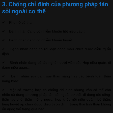
3. Chống chỉ định của phương pháp tán
sỏi ngoài cơ thể
✔ Phụ nữ có thai
✔ Bệnh nhân đang có nhiễm khuẩn tiết niệu cấp tính
✔ Bệnh nhân đang có nhiễm khuẩn huyết
✔ Bệnh nhân đang có rối loạn đông máu chưa được điều trị ổn
định
✔ Bệnh nhân đang có tắc nghẽn dưới viên sỏi: Hẹp niệu quản, dị
dạng niệu quản…
✔ Bệnh nhân suy gan, suy thận nặng hay các bệnh toàn thân
nặng khác
✔ Một số trường hợp có chống chỉ định nhưng vẫn có thể cân
nhắc sử dụng phương pháp tán sỏi ngoài cơ thể: dị dạng cột sống;
thận lạc chỗ, thận móng ngựa, hẹp khúc nối niệu quản- bể thận;
tăng huyết áp chưa được điều trị ổn định; trạng thái tinh thần không
ổn định; thể trạng quá béo…