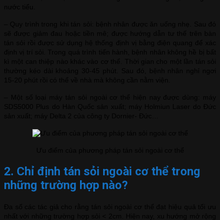
nước tiểu.
– Quy trình trong khi tán sỏi: bệnh nhân được ăn uống nhẹ. Sau đó
sẽ được giảm đau hoặc tiền mê; được hướng dẫn tư thế trên bàn
tán sỏi rồi được sử dụng hệ thống định vị bằng điện quang để xác
định vị trí sỏi. Trong quá trình tiến hành, bệnh nhân không hề bị bất
kì một can thiệp nào khác vào cơ thể. Thời gian cho một lần tán sỏi
thường kéo dài khoảng 30-45 phút. Sau đó, bệnh nhân nghỉ ngơi
15-20 phút rồi có thể về nhà mà không cần nằm viện.
– Một số loại máy tán sỏi ngoài cơ thể hiện nay được dùng: máy
SDS5000 Plus do Hàn Quốc sản xuất; máy Holmiun Laser do Đức
sản xuất; máy Delta 2 của công ty Dornier- Đức…
Ưu điểm của phương pháp tán sỏi ngoài cơ thể
2. Chỉ định tán sỏi ngoài cơ thể trong
những trường hợp nào?
Đa số các tác giả cho rằng tán sỏi ngoài cơ thể đạt hiệu quả tối ưu
nhất với những trường hợp sỏi < 2cm. Hiện nay, xu hướng mở rộng