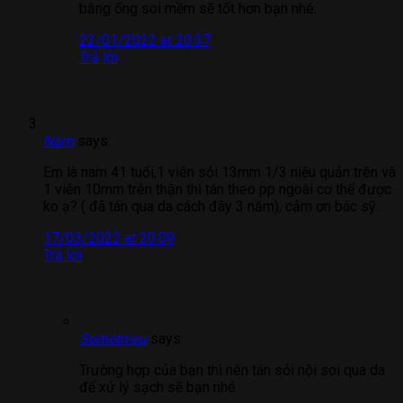
bằng ống soi mềm sẽ tốt hơn bạn nhé.
22/01/2022 at 20:37
Trả lời
Nam
says:
Em là nam 41 tuổi,1 viên sỏi 13mm 1/3 niệu quản trên và
1 viên 10mm trên thận thì tán theo pp ngoài cơ thể được
ko ạ? ( đã tán qua da cách đây 3 năm), cảm ơn bác sỹ.
17/03/2022 at 20:09
Trả lời
Soitietnieu
says:
Trường hợp của bạn thì nên tán sỏi nội soi qua da
để xử lý sạch sẽ bạn nhé