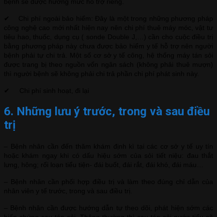
bệnh sẽ được hưởng mức hỗ trợ riêng.
✔ Chi phí ngoài bảo hiểm: Đây là một trong những phương pháp
công nghệ cao mới nhất hiện nay nên chi phí thuê máy móc, vật tư
tiêu hao, thuốc, dụng cụ ( sonde Double J,…) cần cho cuộc điều trị
bằng phương pháp này chưa được bảo hiểm y tế hỗ trợ nên người
bệnh phải tự chi trả. Một số cơ sở y tế công, hệ thống máy tán sỏi
được trang bị theo nguồn vốn ngân sách (không phải thuê mượn)
thì người bệnh sẽ không phải chi trả phần chi phí phát sinh này.
✔ Chi phí sinh hoạt, đi lại
6. Những lưu ý trước, trong và sau điều
trị
– Bệnh nhân cần đến thăm khám định kì tại các cơ sở y tế uy tín
hoặc khám ngay khi có dấu hiệu sớm của sỏi tiết niệu: đau thắt
lưng, hông; rối loạn tiểu tiện- đái buốt, đái rắt, đái khó, đái máu…
– Bệnh nhân cần phối hợp điều trị và làm theo đúng chỉ dẫn của
nhân viên y tế trước, trong và sau điều trị.
– Bệnh nhân cần được hướng dẫn tự theo dõi, phát hiện sớm các