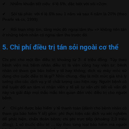
✔ Nhiễm khuẩn tiết niệu: tỉ lệ 5%, đặc biệt với sỏi >2cm
✔ Sỏi tái phát: với tỉ lệ 6% sau 1 năm và sau 4 năm là 20% (theo
Pearle và cs, 1999)
✔ Rối loạn nhịp tim, tăng mức độ ngoại tâm thu => không nên tán
ở những bệnh nhân có ngoại tâm thu trước đó.
5. Chi phí điều trị tán sỏi ngoài cơ thể
Chi phí cho một lần điều trị khoảng từ 2- 4 triệu đồng. Tùy theo
bệnh viện mà bệnh nhân điều trị là viện công hay viện tư; bênh
nhân có tham gia bảo hiểm y tế hay không; dịch vụ máy móc sử
dụng cho cuộc điều trị là gì? Nhìn chung, đây là một mức giá khá lý
tưởng cho các dịch vụ y tế chất lượng cao hiện nay. Người bệnh có
thể tuyệt đối an tâm vì nhân viên y tế sẽ tư vấn chi tiết về vấn đề
này và giải đáp mọi thắc mắc liên quan đến việc điều trị cho người
bệnh.
✔ Chi phí được bảo hiểm y tế thanh toán (dành cho bệnh nhân có
tham gia bảo hiểm Y tế) gồm: phí thực hiện các dịch vụ xét nghiệm
để phát hiện, chẩn đoán bệnh; chi phí trực tiếp (khoảng 2,3 triệu
đồng); 1 số thuốc điều trị … tùy theo từng loại bảo hiểm mà người