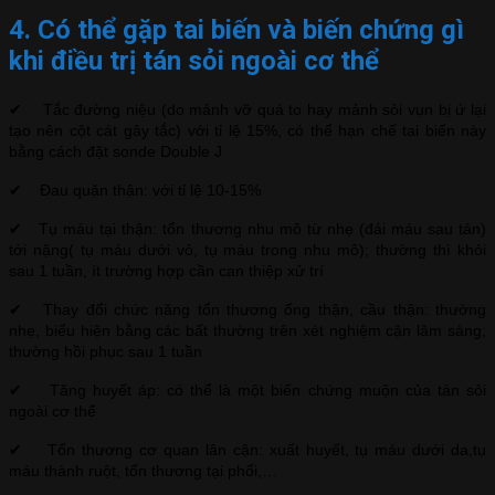
4. Có thể gặp tai biến và biến chứng gì
khi điều trị tán sỏi ngoài cơ thể
✔ Tắc đường niệu (do mảnh vỡ quá to hay mảnh sỏi vụn bị ứ lại
tạo nên cột cát gây tắc) với tỉ lệ 15%, có thể hạn chế tai biến này
bằng cách đặt sonde Double J
✔ Đau quặn thận: với tỉ lệ 10-15%
✔ Tụ máu tại thận: tổn thương nhu mô từ nhẹ (đái máu sau tán)
tới nặng( tụ máu dưới vỏ, tụ máu trong nhu mô); thường thì khỏi
sau 1 tuần, ít trường hợp cần can thiệp xử trí
✔ Thay đổi chức năng tổn thương ống thận, cầu thận: thường
nhẹ, biểu hiện bằng các bất thường trên xét nghiệm cận lâm sàng;
thường hồi phục sau 1 tuần
✔ Tăng huyết áp: có thể là một biến chứng muộn của tán sỏi
ngoài cơ thể
✔ Tổn thương cơ quan lân cận: xuất huyết, tụ máu dưới da,tụ
máu thành ruột, tổn thương tại phổi,…