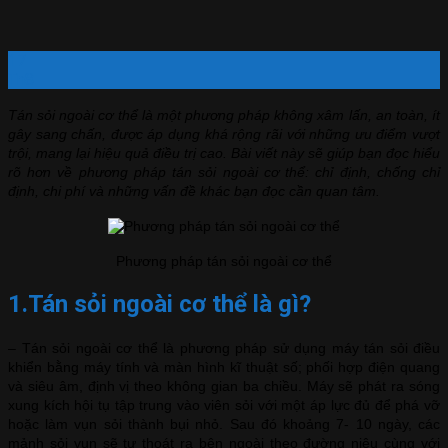
17
Th8
Tán sỏi ngoài cơ thể là một phương pháp không xâm lấn, an toàn, ít
gây sang chấn, được áp dụng khá rộng rãi với những ưu điểm vượt
trội, mang lại hiệu quả điều trị cao. Bài viết này sẽ giúp bạn đọc hiểu
rõ hơn về phương pháp tán sỏi ngoài cơ thể: chỉ định, chống chỉ
định, chi phí và những vấn đề khác bạn đọc cần quan tâm.
Phương pháp tán sỏi ngoài cơ thể
1.Tán sỏi ngoài cơ thể là gì?
– Tán sỏi ngoài cơ thể là phương pháp sử dụng máy tán sỏi điều
khiển bằng máy tính và màn hình kĩ thuật số; phối hợp điện quang
và siêu âm, định vị theo không gian ba chiều. Máy sẽ phát ra sóng
xung kích hội tụ tập trung vào viên sỏi với một áp lực đủ để phá vỡ
hoặc làm vụn sỏi thành bụi nhỏ. Sau đó khoảng 7- 10 ngày, các
mảnh sỏi vụn sẽ tự thoát ra bên ngoài theo đường niệu cùng với