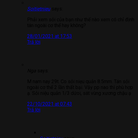
Soitietnieu
says:
Phải xem sỏi của bạn như thế nào xem có chỉ định
tán ngoài cơ thể hay không?
28/01/2021 at 17:53
Trả lời
Nga
says:
M nam nay 29t. Co sỏi niẹu quản 8.5mm. Tán sỏi
ngoài cơ thể 2 lần thất bại. Vậy pp nao thì phù hợp
ạ. Sỏi niệu quản 1/3 dứoi, sát vùng xương chậu ạ
22/10/2021 at 07:43
Trả lời