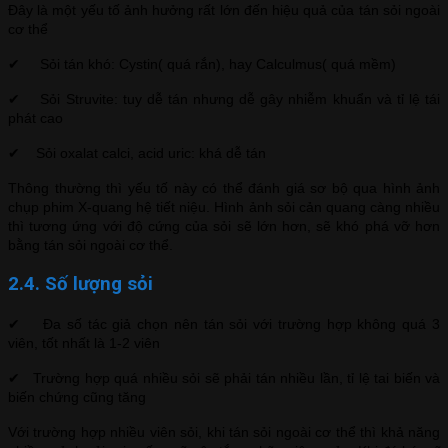
Đây là một yếu tố ảnh hưởng rất lớn đến hiệu quả của tán sỏi ngoài
cơ thể
✔ Sỏi tán khó: Cystin( quá rắn), hay Calculmus( quá mềm)
✔ Sỏi Struvite: tuy dễ tán nhưng dễ gây nhiễm khuẩn và tỉ lệ tái
phát cao
✔ Sỏi oxalat calci, acid uric: khá dễ tán
Thông thường thì yếu tố này có thể đánh giá sơ bộ qua hình ảnh
chụp phim X-quang hệ tiết niệu. Hình ảnh sỏi cản quang càng nhiều
thì tương ứng với độ cứng của sỏi sẽ lớn hơn, sẽ khó phá vỡ hơn
bằng tán sỏi ngoài cơ thể.
2.4. Số lượng sỏi
✔ Đa số tác giả chọn nên tán sỏi với trường hợp không quá 3
viên, tốt nhất là 1-2 viên
✔ Trường hợp quá nhiều sỏi sẽ phải tán nhiều lần, tỉ lệ tai biến và
biến chứng cũng tăng
Với trường hợp nhiều viên sỏi, khi tán sỏi ngoài cơ thể thì khả năng