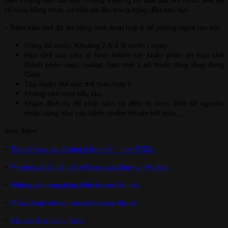
biến chứng sau tán sỏi. Thông thường thì sau tán sỏi nước tiểu sẽ
có màu hồng nhạt, có cặn vài lần trong ngày đầu sau tán.
– Đảm bảo chế độ ăn uống sinh hoạt hợp lí để phòng ngừa tạo sỏi:
Uống đủ nước: Khoảng 2,5-3 lít nước / ngày
Hạn chế các yếu tố hình thành sỏi: khẩu phần ăn hạn chế
thành phần calci, oxalat; hạn chế 1 số thuốc tăng lắng đọng
Calci…
Tập luyện thể dục thể thao hợp lí.
Không nên nhịn tiểu lâu.
Khám định kỳ để phát hiện và điều trị sớm, triệt để nguyên
nhân cũng như các bệnh nhiễm khuẩn tiết niệu,…
Xem thêm:
–
Tán sỏi qua da đường hầm nhỏ – mini PCNL
–
Phương pháp tán sỏi nội soi qua đường niệu đạo
–
Những phương pháp điều trị sỏi tiết niệu
–
Phẫu thuật nội soi sau phúc mạc lấy sỏi
–
Tán sỏi thận ống mềm