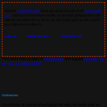
Website
Soitietnieu.com
được xây dựng và quản lý bởi
Bs Mai Văn
Lực
. Chúng tôi hỗ trợ khám và điều trị các bệnh lý Ngoại khoa tiết
niệu tại các bệnh viện uy tín do các bác sĩ giỏi, giáo sư đầu ngành
trực tiếp khám và điều trị.
Liên hệ:
0984 260 391 -
0886 999 115
This entry was posted in
Sỏi tiết niệu
and tagged
sỏi thận
,
tán
sỏi
,
tán sỏi ngoài cơ thể
.
Soitietnieu
Là một bác sĩ chuyên khoa Ngoại tiết niệu, tôi muốn chia sẻ