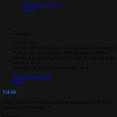
20/03/2022 at 22:13
Trả lời
kiên
says:
chào bác sỹ
e là nam 33t hiện đang có 1 sỏi niệu quản trái 1/3 trên kt
7*15mm và 1 sỏi thận trái ở đài thận dưới kt 7*8mm
siêu âm thận giãn nhẹ,đài bể thận giãn, nhu mô đều, phân
biệt tuỳ – võ rõ
vậy e nên tán sỏi theo phương pháp nào ạ
26/07/2022 at 19:43
Trả lời
Trả lời
Email của bạn sẽ không được hiển thị công khai.
Các trường
bắt buộc được đánh dấu
*
Bình luận
*