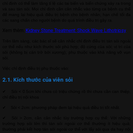
chỉ định có thể làm tăng tỉ lệ các tai biến và biến chứng xảy ra trong
và sau tán sỏi. Mọi chỉ định cần cân nhắc vào từng ca bệnh cụ thể
để mang lại hiệu quả điều trị bệnh cho bệnh nhân; hạn chế tối đa
các sang chấn cho người bệnh do quá trình điều trị gây ra.
Xem thêm:
Kidney Stone Treatment: Shock Wave Lithotripsy
Trên lâm sàng, các bác sĩ sẽ cân nhắc chỉ định điều trị tán sỏi ngoài
cơ thể nếu như kích thước sỏi phù hợp; độ cứng của sỏi; vị trí của
sỏi (không bị cản trở bởi xương); phụ thuộc vào khả năng vỡ vụn
sỏi.
Việc chỉ định điều trị phụ thuộc vào:
2.1. Kích thước của viên sỏi
✔ Sỏi < 0.5cm khi chưa có triệu chứng rõ thì chưa cần can thiệp,
chỉ điều trị nội khoa
✔ Sỏi < 2cm: phương pháp đem lại hiệu quả điều trị tốt nhất.
✔ Sỏi > 2cm, cần cân nhắc tùy trường hợp cụ thể: Với những
trường hợp sỏi lớn thì tán sỏi ngoài cơ thể thường ít hiệu quả;
thường phải kết hợp tán sỏi ngoài cơ thể với lấy sỏi qua da hay nội