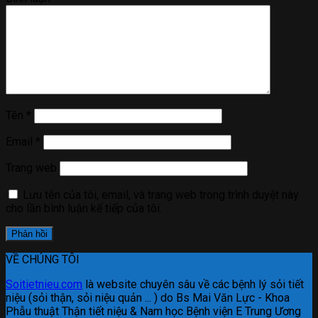
Tên
*
Email
*
Trang web
Lưu tên của tôi, email, và trang web trong trình duyệt này
cho lần bình luận kế tiếp của tôi.
VỀ CHÚNG TÔI
Soitietnieu.com
là website chuyên sâu về các bệnh lý sỏi tiết
niệu (sỏi thận, sỏi niệu quản ... ) do Bs Mai Văn Lực - Khoa
Phẫu thuật Thận tiết niệu & Nam học Bệnh viện E Trung Ương