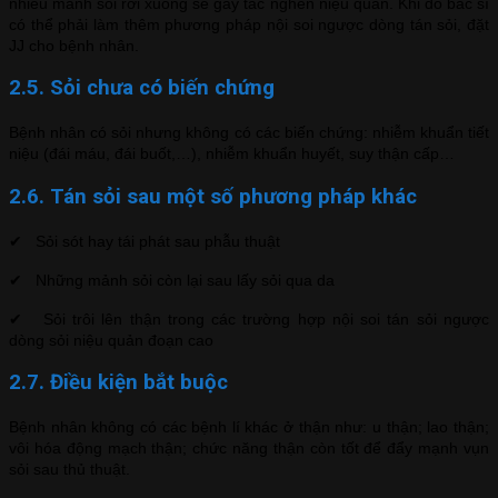
nhiều mảnh sỏi rơi xuống sẽ gây tắc nghẽn niệu quản. Khi đó bác sĩ
có thể phải làm thêm phương pháp nội soi ngược dòng tán sỏi, đặt
JJ cho bệnh nhân.
2.5. Sỏi chưa có biến chứng
Bệnh nhân có sỏi nhưng không có các biến chứng: nhiễm khuẩn tiết
niệu (đái máu, đái buốt,…), nhiễm khuẩn huyết, suy thận cấp…
2.6. Tán sỏi sau một số phương pháp khác
✔ Sỏi sót hay tái phát sau phẫu thuật
✔ Những mảnh sỏi còn lại sau lấy sỏi qua da
✔ Sỏi trôi lên thận trong các trường hợp nội soi tán sỏi ngược
dòng sỏi niệu quản đoạn cao
2.7. Điều kiện bắt buộc
Bệnh nhân không có các bệnh lí khác ở thận như: u thận; lao thận;
vôi hóa động mạch thận; chức năng thận còn tốt để đẩy mạnh vụn
sỏi sau thủ thuật.